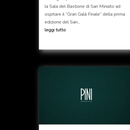
la Sala del Bastione di San Miniato ad
ospitare il “Gran Galà Finale” della prima
edizione del San...
leggi tutto