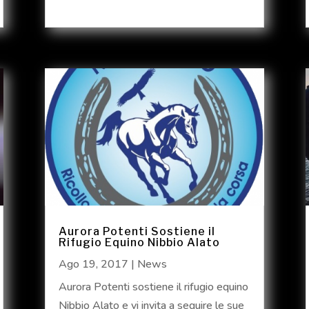
Aurora Potenti Sostiene il
Rifugio Equino Nibbio Alato
Ago 19, 2017
|
News
Aurora Potenti sostiene il rifugio equino
Nibbio Alato e vi invita a seguire le sue