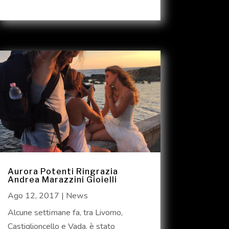
Aurora Potenti Ringrazia
Andrea Marazzini Gioielli
Ago 12, 2017
|
News
Alcune settimane fa, tra Livorno,
Castiglioncello e Vada, è stato