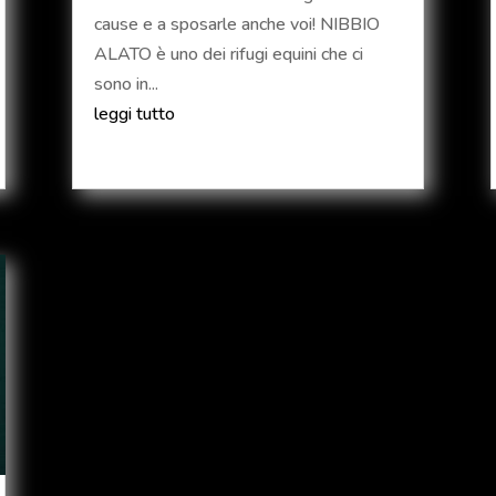
cause e a sposarle anche voi! NIBBIO
ALATO è uno dei rifugi equini che ci
sono in...
leggi tutto