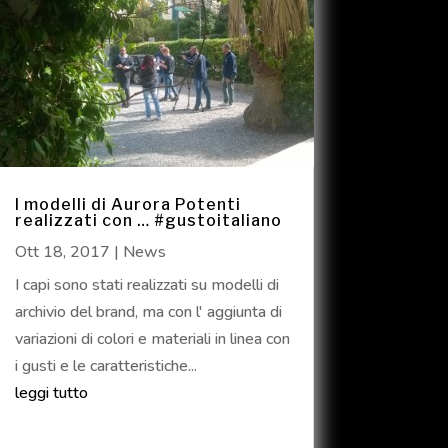
I modelli di Aurora Potenti
realizzati con … #gustoitaliano
Ott 18, 2017
|
News
I capi sono stati realizzati su modelli di
archivio del brand, ma con l' aggiunta di
variazioni di colori e materiali in linea con
i gusti e le caratteristiche...
leggi tutto